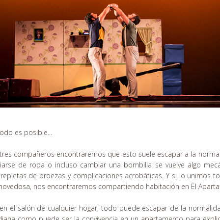
do es posible...
 tres compañeros encontraremos que esto suele escapar a la normal
arse de ropa o incluso cambiar una bombilla se vuelve algo mecánic
 repletas de proezas y complicaciones acrobáticas. Y si lo unimos to
y novedosa, nos encontraremos compartiendo habitación en El Apart
 en el salón de cualquier hogar, todo puede escapar de la normalidad
tidiana como puede ser la convivencia en un apartamento para expl